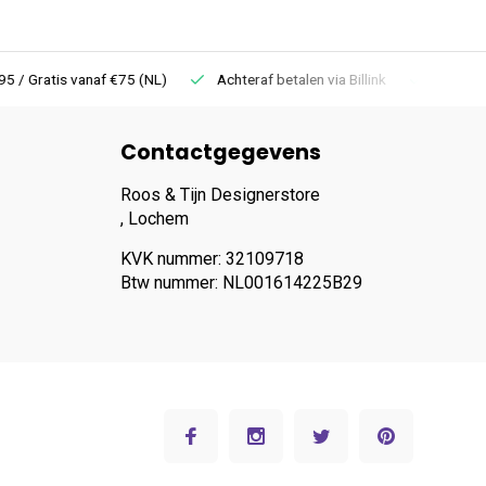
 Gratis vanaf €75 (NL)
Achteraf betalen via Billink
Niet goed =
Contactgegevens
Roos & Tijn Designerstore
, Lochem
KVK nummer: 32109718
Btw nummer: NL001614225B29