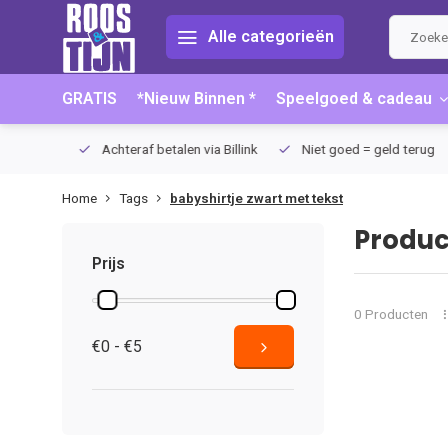
Alle categorieën
GRATIS
*Nieuw Binnen *
Speelgoed & cadeau
75 (NL)
Achteraf betalen via Billink
Niet goed = geld terug
Home
Tags
babyshirtje zwart met tekst
Produc
Prijs
0 Producten
€0 - €5