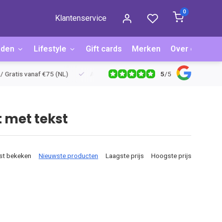
0
Klantenservice
aden
Lifestyle
Gift cards
Merken
Over ons
B
5
/
5
ratis vanaf €75 (NL)
Achteraf betalen via Billink
Niet goed = g
 met tekst
st bekeken
Nieuwste producten
Laagste prijs
Hoogste prijs