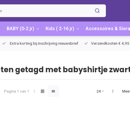
BABY (0-2 jr)
Kids ( 2-16 jr)
Accessoires & Sier
Extra korting bij inschrijving nieuwsbrief
Verzendkosten € 4,95 / G
ten getagd met babyshirtje zwart
Pagina 1 van 1
Mee