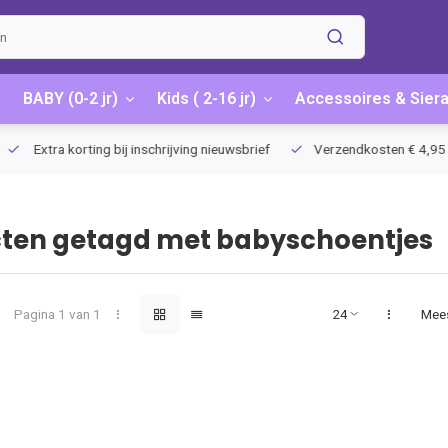
BABY (0-2 jr)
Kids ( 2-16 jr)
Accessoires & Sier
Extra korting bij inschrijving nieuwsbrief
Verzendkosten € 4,95 / G
ten getagd met babyschoentjes
Pagina 1 van 1
Mee