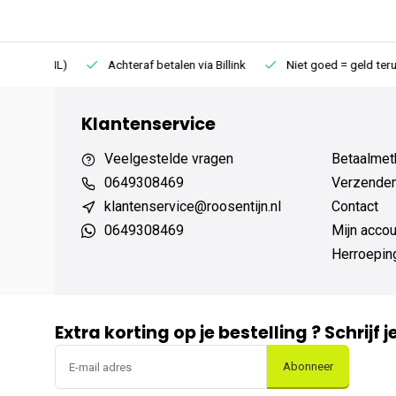
75 (NL)
Achteraf betalen via Billink
Niet goed = geld terug
Klantenservice
Veelgestelde vragen
Betaalmet
0649308469
Verzenden,
klantenservice@roosentijn.nl
Contact
0649308469
Mijn accou
Herroepin
Extra korting op je bestelling ? Schrijf 
Abonneer