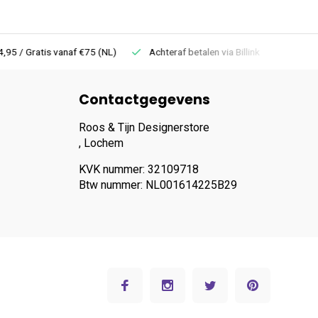
 Gratis vanaf €75 (NL)
Achteraf betalen via Billink
Niet goed =
Contactgegevens
Roos & Tijn Designerstore
, Lochem
KVK nummer: 32109718
Btw nummer: NL001614225B29