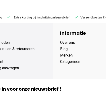
Extra korting bij inschrijving nieuwsbrief
Verzendkosten € 4,95 /
Informatie
hoden
Over ons
 ruilen & retourneren
Blog
Merken
nt
Categorieën
g aanvragen
je in voor onze nieuwsbrief !