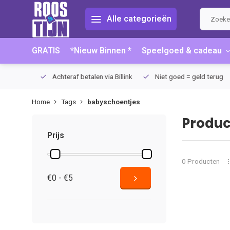
Alle categorieën
GRATIS
*Nieuw Binnen *
Speelgoed & cadeau
75 (NL)
Achteraf betalen via Billink
Niet goed = geld terug
Home
Tags
babyschoentjes
Produc
Prijs
0 Producten
€0 - €5