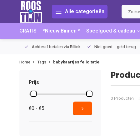
Alle categorieën
GRATIS
*Nieuw Binnen *
Speelgoed & cadeau
75 (NL)
Achteraf betalen via Billink
Niet goed = geld terug
Home
Tags
babykaartjes felicitatie
Produc
Prijs
0 Producten
€0 - €5