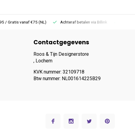
 Gratis vanaf €75 (NL)
Achteraf betalen via Billink
Niet goed =
Contactgegevens
Roos & Tijn Designerstore
, Lochem
KVK nummer: 32109718
Btw nummer: NL001614225B29