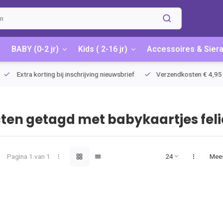
BABY (0-2 jr)
Kids ( 2-16 jr)
Accessoires & Sier
Extra korting bij inschrijving nieuwsbrief
Verzendkosten € 4,95 / G
ten getagd met babykaartjes felic
Pagina 1 van 1
Mee