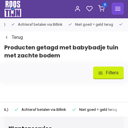
0
Achteraf betalen via Billink
Niet goed = geld terug
Extra
Terug
Producten getagd met babybadje tuin
met zachte bodem
Filters
Achteraf betalen via Billink
Niet goed = geld terug
Extr