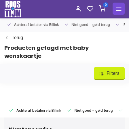
0
Achteraf betalen via Billink
Niet goed = geld terug
Extra
Terug
Producten getagd met baby
wenskaartje
Filters
Achteraf betalen via Billink
Niet goed = geld terug
Extr