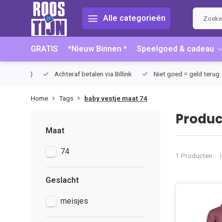
Alle categorieën
GRATIS
*Nieuw Binnen *
Speelgoed & cadeau
75 (NL)
Achteraf betalen via Billink
Niet goed = geld terug
Home
Tags
baby vestje maat 74
Produc
Maat
74
1 Producten
Geslacht
meisjes