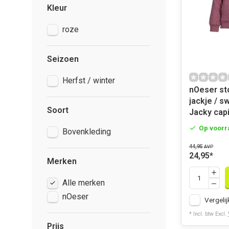
Kleur
roze
Seizoen
Herfst / winter
nOeser st
jackje / s
Soort
Jacky cap
Op voorr
Bovenkleding
44,95
AVP
24,95
*
Merken
Alle merken
nOeser
Vergelij
* Incl. btw Excl.
Prijs