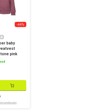
-44%
oer baby
weatvest
itone pink
aad
k
Verzendkosten