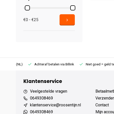
€0 - €25
75 (NL)
Achteraf betalen via Billink
Niet goed = geld terug
Klantenservice
Veelgestelde vragen
Betaalmet
0649308469
Verzenden,
klantenservice@roosentijn.nl
Contact
0649308469
Mijn accou