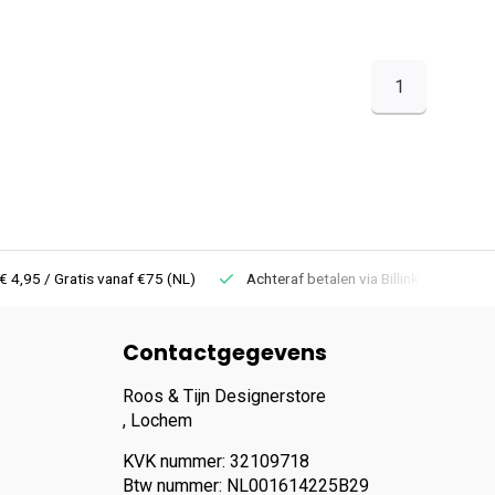
1
 Gratis vanaf €75 (NL)
Achteraf betalen via Billink
Niet goed =
Contactgegevens
Roos & Tijn Designerstore
, Lochem
KVK nummer: 32109718
Btw nummer: NL001614225B29