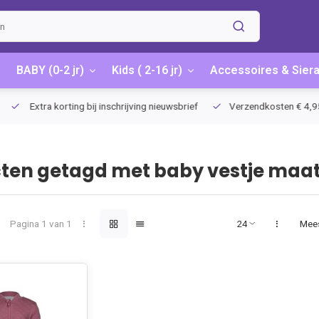
BABY (0-2 jr)
Kids ( 2-16 jr)
Accessoires & Sier
Extra korting bij inschrijving nieuwsbrief
Verzendkosten € 4,95 / G
ten getagd met baby vestje maat
Pagina 1 van 1
Mee