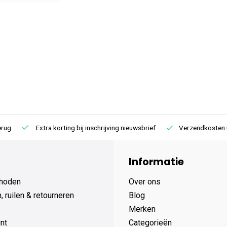
Extra korting bij inschrijving nieuwsbrief
Verzendkosten € 4,95 /
Informatie
hoden
Over ons
 ruilen & retourneren
Blog
Merken
nt
Categorieën