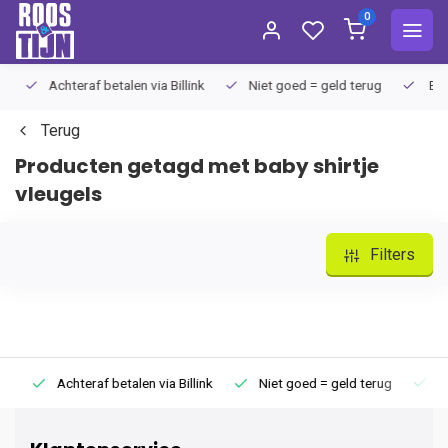
0
Achteraf betalen via Billink
Niet goed = geld terug
Extra
Terug
Producten getagd met baby shirtje
vleugels
Filters
Achteraf betalen via Billink
Niet goed = geld terug
Extr