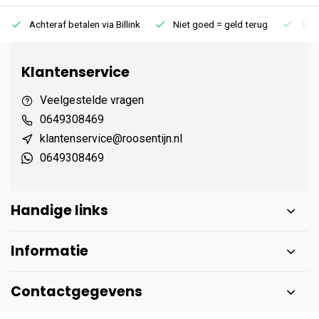
Achteraf betalen via Billink
Niet goed = geld terug
Extr
Klantenservice
Veelgestelde vragen
0649308469
klantenservice@roosentijn.nl
0649308469
Handige links
Informatie
Contactgegevens