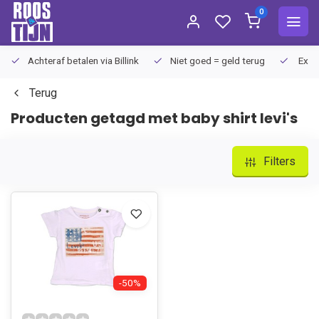
0
Achteraf betalen via Billink
Niet goed = geld terug
Extra
Terug
Producten getagd met baby shirt levi's
Filters
-50%