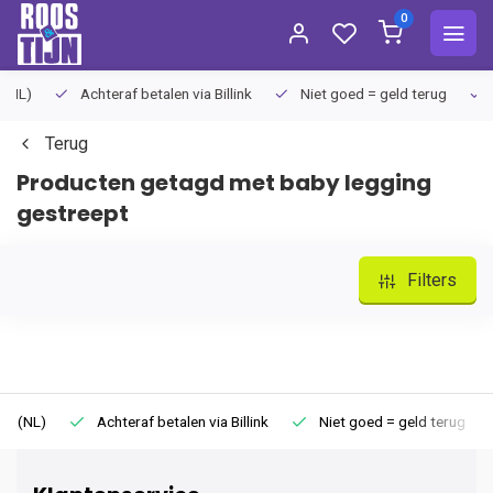
0
Achteraf betalen via Billink
Niet goed = geld terug
Extra
Terug
Producten getagd met baby legging
gestreept
Filters
)
Achteraf betalen via Billink
Niet goed = geld terug
Ext