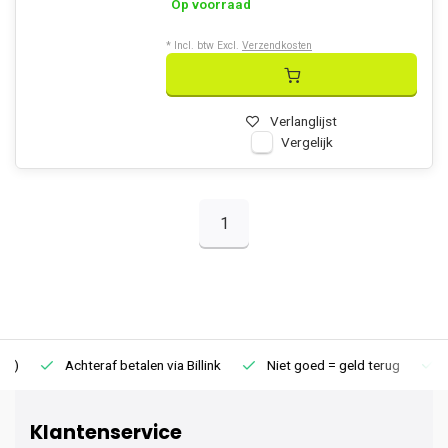
Op voorraad
* Incl. btw Excl.
Verzendkosten
Verlanglijst
Vergelijk
1
Achteraf betalen via Billink
Niet goed = geld terug
Extr
Klantenservice