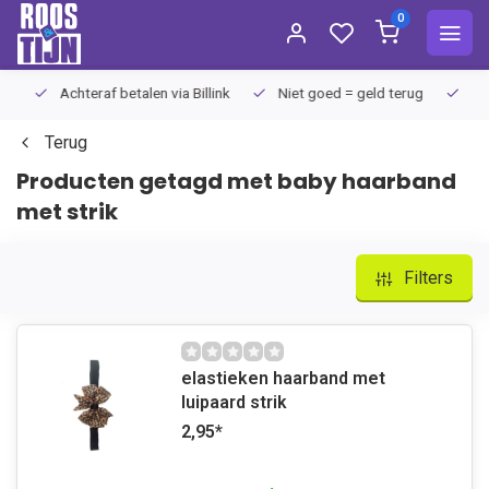
0
Achteraf betalen via Billink
Niet goed = geld terug
Extra
Terug
Producten getagd met baby haarband
met strik
Filters
elastieken haarband met
luipaard strik
2,95
*