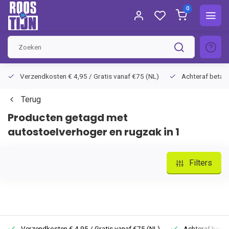
0
Verzendkosten € 4,95 / Gratis vanaf €75 (NL)
Achteraf betalen
Terug
Producten getagd met
autostoelverhoger en rugzak in 1
Filters
Verzendkosten € 4,95 / Gratis vanaf €75 (NL)
Achteraf betale