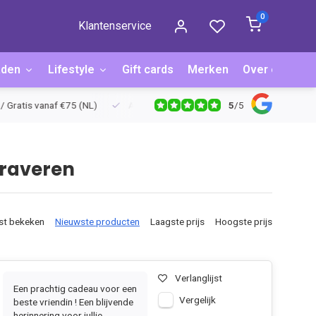
0
Klantenservice
aden
Lifestyle
Gift cards
Merken
Over ons
B
5
/
5
ratis vanaf €75 (NL)
Achteraf betalen via Billink
Niet goed = g
graveren
st bekeken
Nieuwste producten
Laagste prijs
Hoogste prijs
Verlanglijst
Een prachtig cadeau voor een
Vergelijk
beste vriendin ! Een blijvende
herinnering voor jullie