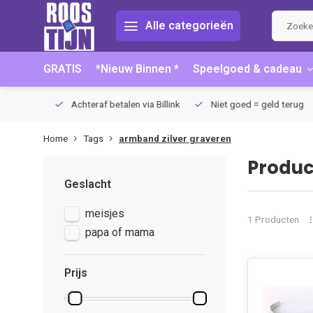
Alle categorieën
GRATIS
*Nieuw Binnen *
Speelgoed & cadeau
75 (NL)
Achteraf betalen via Billink
Niet goed = geld terug
Home
Tags
armband zilver graveren
Produc
Geslacht
meisjes
1 Producten
papa of mama
Prijs