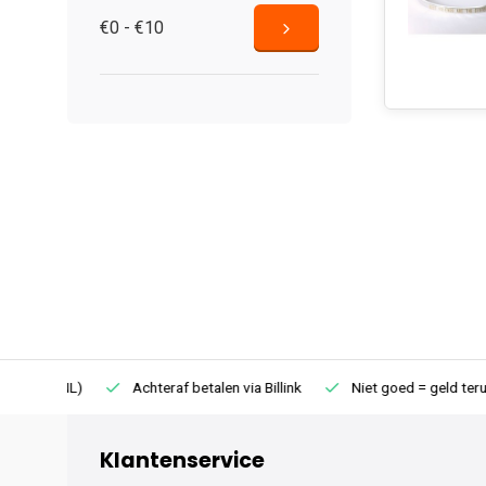
€0 - €10
75 (NL)
Achteraf betalen via Billink
Niet goed = geld terug
Klantenservice