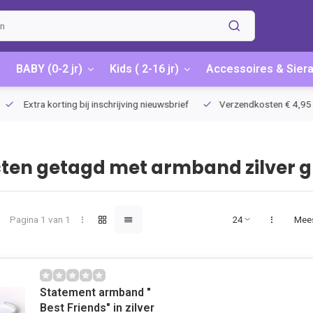
BABY (0-2 jr)
Kids ( 2-16 jr)
Accessoires & Sier
Extra korting bij inschrijving nieuwsbrief
Verzendkosten € 4,95 / G
ten getagd met armband zilver 
Pagina 1 van 1
Mee
Statement armband "
Best Friends" in zilver