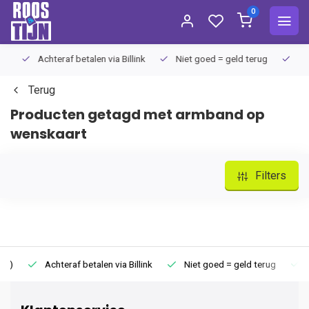
0
Achteraf betalen via Billink
Niet goed = geld terug
Extra
Terug
Producten getagd met armband op
wenskaart
Filters
Achteraf betalen via Billink
Niet goed = geld terug
Extr