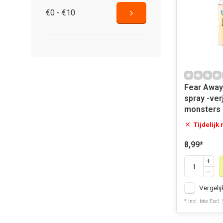
€0 - €10
Fear Away
spray -ver
monsters 
Tijdelijk
8,99
*
Vergelij
* Incl. btw Excl.