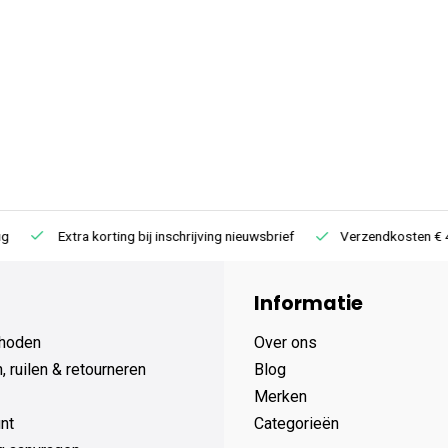
Extra korting bij inschrijving nieuwsbrief
Verzendkosten € 4,95 /
Informatie
hoden
Over ons
 ruilen & retourneren
Blog
Merken
nt
Categorieën