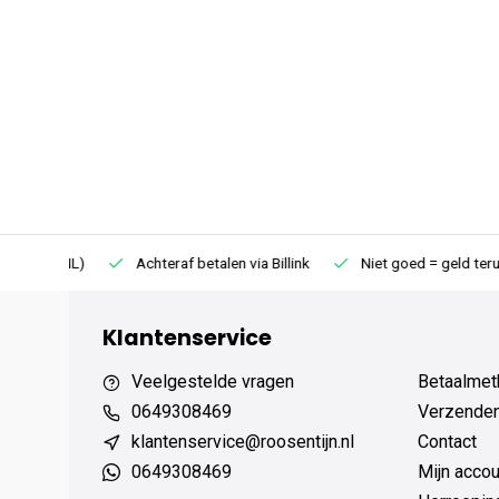
75 (NL)
Achteraf betalen via Billink
Niet goed = geld terug
Klantenservice
Veelgestelde vragen
Betaalmet
0649308469
Verzenden,
klantenservice@roosentijn.nl
Contact
0649308469
Mijn accou