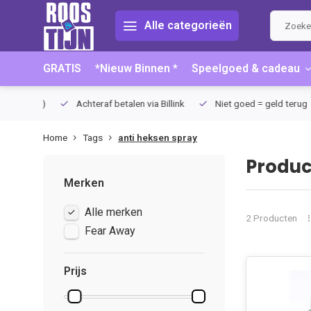
Alle categorieën
GRATIS
*Nieuw Binnen *
Speelgoed & cadeau
75 (NL)
Achteraf betalen via Billink
Niet goed = geld terug
Home
Tags
anti heksen spray
Produc
Merken
Alle merken
2 Producten
Fear Away
Prijs