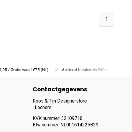
1
 Gratis vanaf €75 (NL)
Achteraf betalen via Billink
Niet goed =
Contactgegevens
Roos & Tijn Designerstore
, Lochem
KVK nummer: 32109718
Btw nummer: NL001614225B29