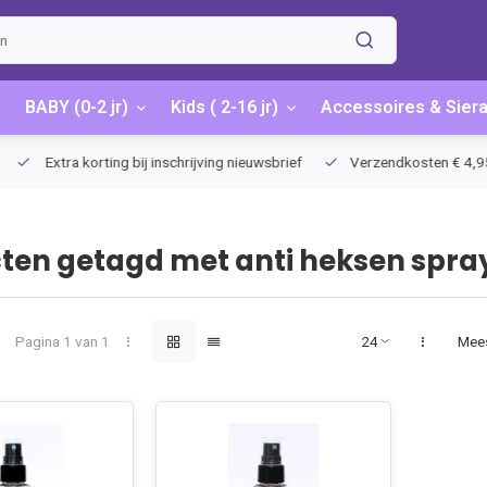
BABY (0-2 jr)
Kids ( 2-16 jr)
Accessoires & Sier
Extra korting bij inschrijving nieuwsbrief
Verzendkosten € 4,95 / G
ten getagd met anti heksen spra
Pagina 1 van 1
Mee