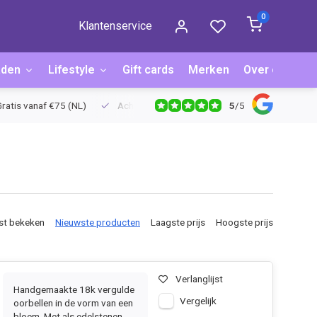
0
Klantenservice
aden
Lifestyle
Gift cards
Merken
Over ons
B
5
/
5
ratis vanaf €75 (NL)
Achteraf betalen via Billink
Niet goed = g
st bekeken
Nieuwste producten
Laagste prijs
Hoogste prijs
Verlanglijst
Handgemaakte 18k vergulde
Vergelijk
oorbellen in de vorm van een
bloem. Met als edelstenen