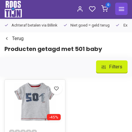
0
Achteraf betalen via Billink
Niet goed = geld terug
Extra
Terug
Producten getagd met 501 baby
Filters
-45%