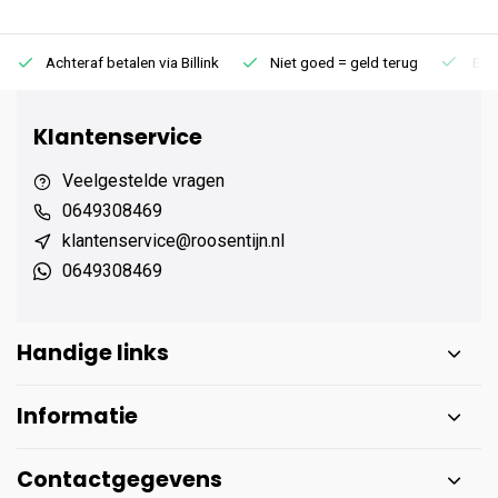
Achteraf betalen via Billink
Niet goed = geld terug
Extr
Klantenservice
Veelgestelde vragen
0649308469
klantenservice@roosentijn.nl
0649308469
Handige links
Informatie
Contactgegevens