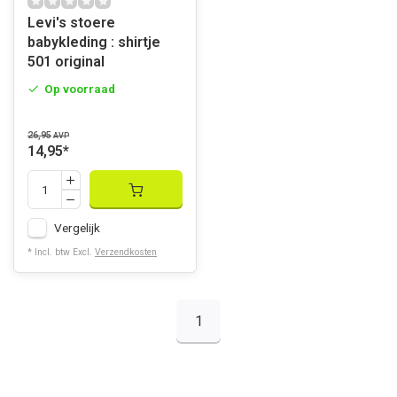
Levi's stoere
babykleding : shirtje
501 original
Op voorraad
26,95
AVP
14,95
*
Vergelijk
* Incl. btw Excl.
Verzendkosten
1