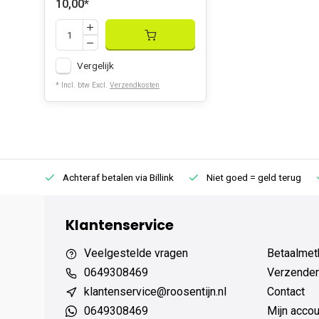
10,00
*
Vergelijk
* Incl. btw Excl.
Verzendkosten
75 (NL)
Achteraf betalen via Billink
Niet goed = geld terug
Klantenservice
Veelgestelde vragen
Betaalmet
0649308469
Verzenden,
klantenservice@roosentijn.nl
Contact
0649308469
Mijn accou