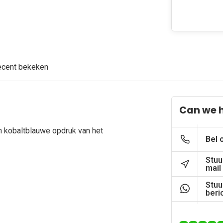
ecent bekeken
Can we 
n kobaltblauwe opdruk van het
Bel 
Stuu
mail
Stuu
beri