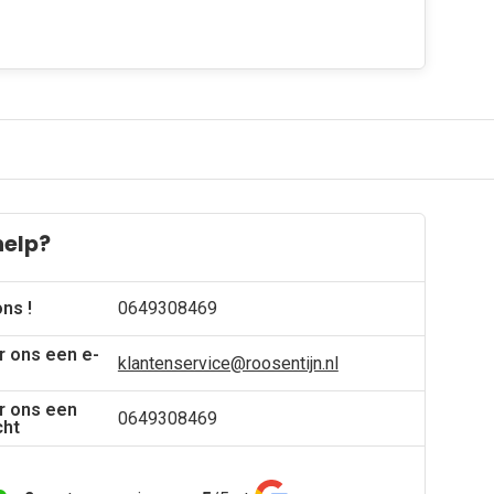
help?
ons !
0649308469
r ons een e-
klantenservice@roosentijn.nl
r ons een
0649308469
cht