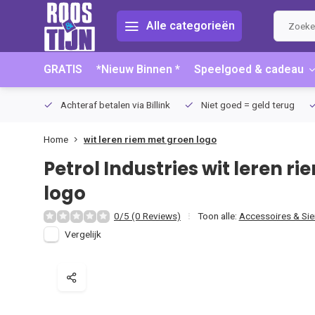
Alle categorieën
GRATIS
*Nieuw Binnen *
Speelgoed & cadeau
75 (NL)
Achteraf betalen via Billink
Niet goed = geld terug
Home
wit leren riem met groen logo
Petrol Industries
wit leren r
logo
0/5 (0 Reviews)
Toon alle:
Accessoires & Si
Vergelijk