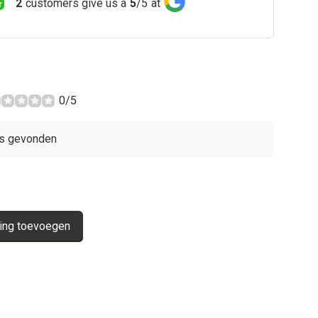
2
customers give us a
5
/
5
at
0/5
s gevonden
ing toevoegen