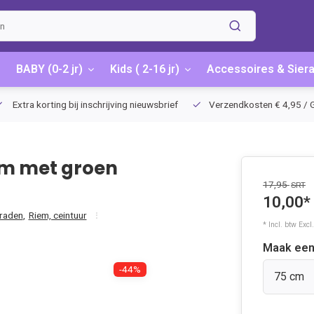
BABY (0-2 jr)
Kids ( 2-16 jr)
Accessoires & Sier
Extra korting bij inschrijving nieuwsbrief
Verzendkosten € 4,95 / G
iem met groen
17,95
SRT
10,00*
eraden
,
Riem, ceintuur
* Incl. btw Excl
Maak een
-44%
75 cm