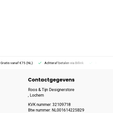
 Gratis vanaf €75 (NL)
Achteraf betalen via Billink
Niet goed =
Contactgegevens
Roos & Tijn Designerstore
, Lochem
KVK nummer: 32109718
Btw nummer: NL001614225B29