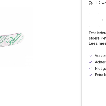
1-2 w
-
Echt leder
stoere Pet
Lees mee
Verzen
Achtera
Niet g
Extra k