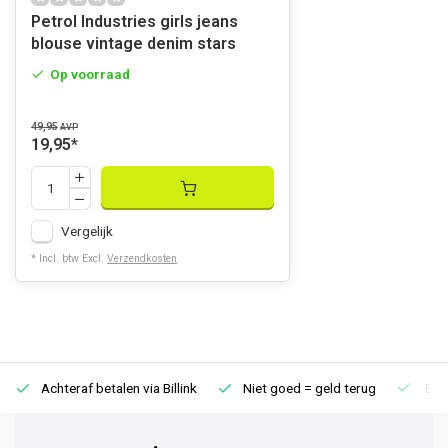
Petrol Industries girls jeans
blouse vintage denim stars
Op voorraad
49,95
AVP
19,95
*
Vergelijk
* Incl. btw Excl.
Verzendkosten
Achteraf betalen via Billink
Niet goed = geld terug
Extr