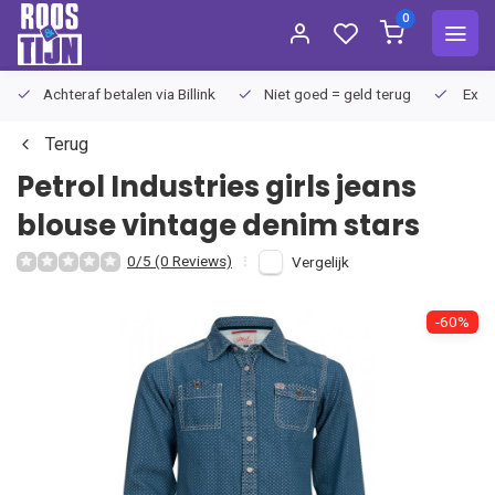
0
Achteraf betalen via Billink
Niet goed = geld terug
Extra
Terug
Petrol Industries
girls jeans
blouse vintage denim stars
0/5 (0 Reviews)
Vergelijk
-60%