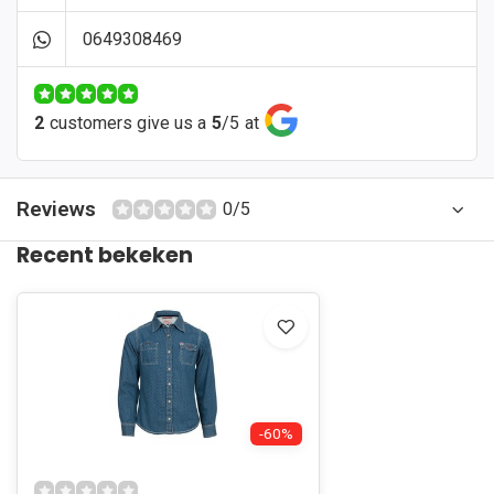
0649308469
2
customers give us a
5
/
5
at
Reviews
0/5
Recent bekeken
-60%