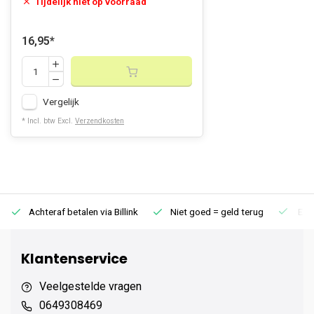
Tijdelijk niet op voorraad
16,95
*
Vergelijk
* Incl. btw Excl.
Verzendkosten
Achteraf betalen via Billink
Niet goed = geld terug
Extr
Klantenservice
Veelgestelde vragen
0649308469