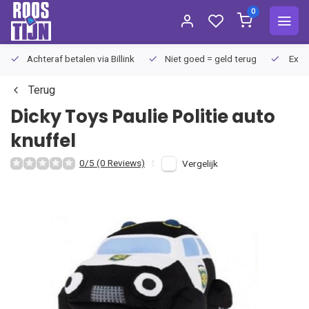
0
Achteraf betalen via Billink
Niet goed = geld terug
Extra
Terug
Dicky Toys
Paulie Politie auto
knuffel
0/5 (0 Reviews)
Vergelijk