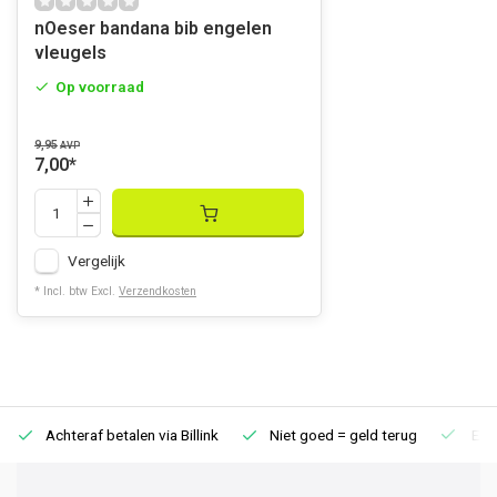
nOeser bandana bib engelen
vleugels
Op voorraad
9,95
AVP
7,00
*
Vergelijk
* Incl. btw Excl.
Verzendkosten
Achteraf betalen via Billink
Niet goed = geld terug
Extr