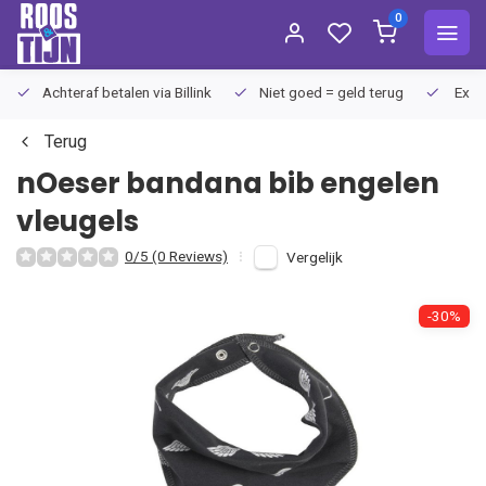
0
Achteraf betalen via Billink
Niet goed = geld terug
Extra
Terug
nOeser
bandana bib engelen
vleugels
0/5 (0 Reviews)
Vergelijk
-30%