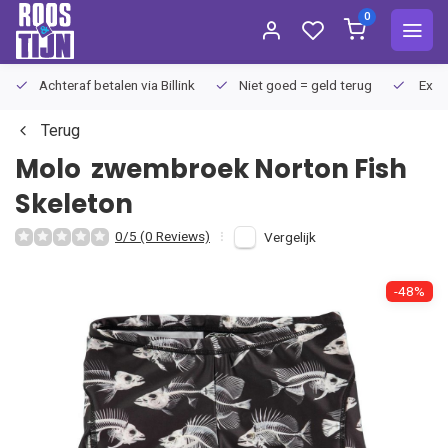
0
Achteraf betalen via Billink
Niet goed = geld terug
Extra
Terug
Molo
zwembroek Norton Fish
Skeleton
0/5 (0 Reviews)
Vergelijk
-48%