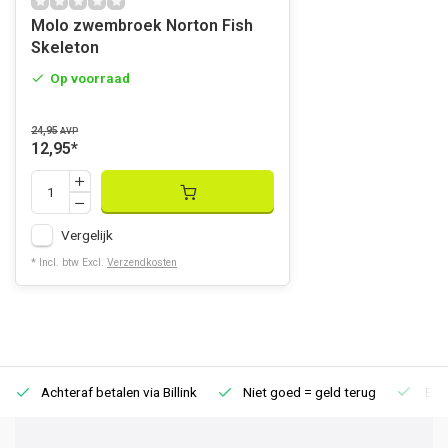
Molo zwembroek Norton Fish
Skeleton
Op voorraad
24,95
AVP
12,95
*
Vergelijk
* Incl. btw Excl.
Verzendkosten
Achteraf betalen via Billink
Niet goed = geld terug
Extr