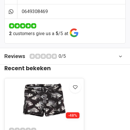
0649308469
2
customers give us a
5
/
5
at
Reviews
0/5
Recent bekeken
-48%