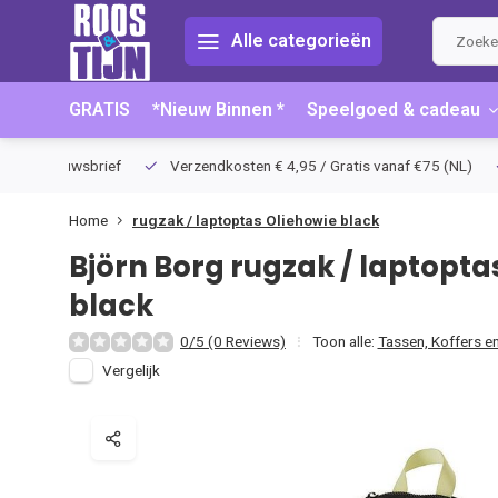
Alle categorieën
GRATIS
*Nieuw Binnen *
Speelgoed & cadeau
 korting bij inschrijving nieuwsbrief
Verzendkosten € 4,95 / Gratis v
Home
rugzak / laptoptas Oliehowie black
Björn Borg
rugzak / laptopta
black
0/5 (0 Reviews)
Toon alle:
Tassen, Koffers e
Vergelijk