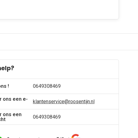
help?
ons !
0649308469
r ons een e-
klantenservice@roosentijn.nl
r ons een
0649308469
cht