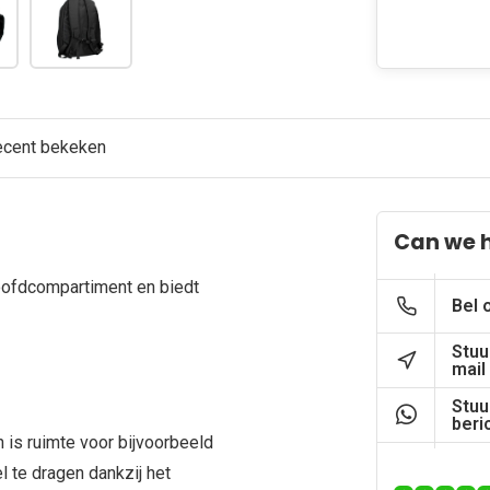
ecent bekeken
Can we 
oofdcompartiment en biedt
Bel 
Stuu
mail
Stuu
beri
n is ruimte voor bijvoorbeeld
l te dragen dankzij het