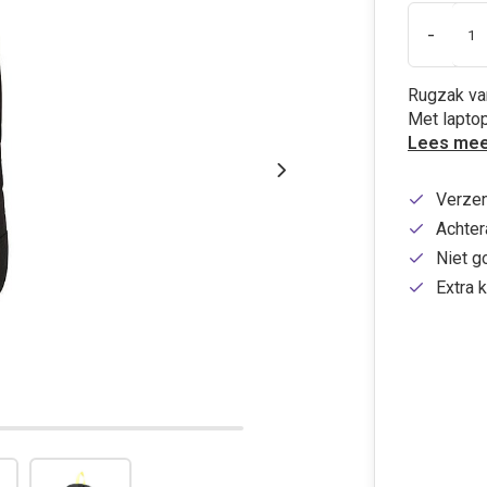
-
Rugzak van
Met laptop
Lees mee
Verzen
Achtera
Niet g
Extra k