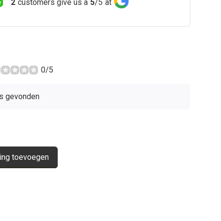
2
customers give us a
5
/
5
at
0/5
s gevonden
ing toevoegen