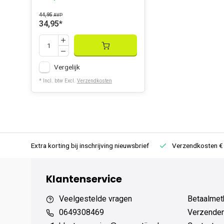
44,95
AVP
34,95
*
Vergelijk
* Incl. btw Excl.
Verzendkosten
rug
Extra korting bij inschrijving nieuwsbrief
Verzendkosten € 
Klantenservice
Veelgestelde vragen
Betaalmet
0649308469
Verzenden,