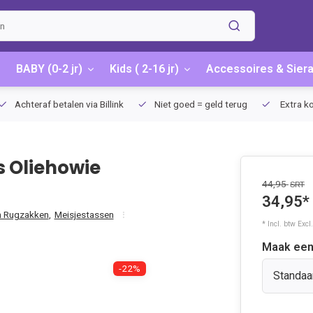
BABY (0-2 jr)
Kids ( 2-16 jr)
Accessoires & Sier
anaf €75 (NL)
Achteraf betalen via Billink
Niet goed = geld ter
s Oliehowie
44,95
SRT
34,95*
n Rugzakken
,
Meisjestassen
* Incl. btw Excl
Maak een
-22%
Standaa