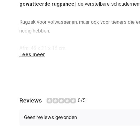
gewatteerde rugpaneel
, de verstelbare schouderrie
Rugzak voor volwassenen, maar ook voor tieners die e
nodig hebben.
Afm: 46 x 31 x 16 cm.
Lees meer
Maximale afmeting laptop: 34 x 29 x 2 cm.
Kenmerken:
Ruim hoofdcompartiment
Reviews
0/5
Ritsvak aan bovenzijde
Twee verstelbare schouderbanden
Geen reviews gevonden
Ruimte voor een 15" laptop
Borstriem
Gewatteerd rugpaneel