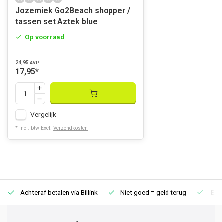
Jozemiek Go2Beach shopper /
tassen set Aztek blue
Op voorraad
24,95
AVP
17,95
*
Vergelijk
* Incl. btw Excl.
Verzendkosten
Achteraf betalen via Billink
Niet goed = geld terug
Extr