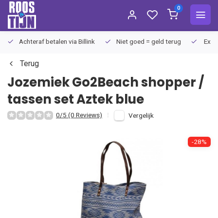
0
Achteraf betalen via Billink
Niet goed = geld terug
Extra
Terug
Jozemiek
Go2Beach shopper /
tassen set Aztek blue
0/5 (0 Reviews)
Vergelijk
-28%