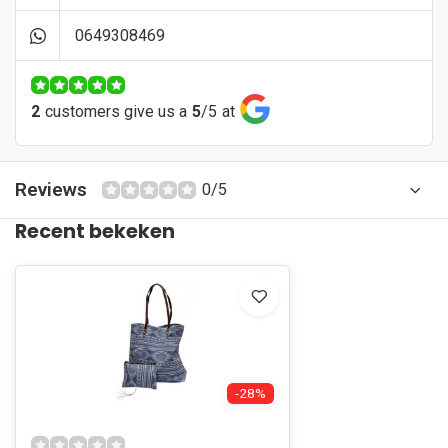
0649308469
2
customers give us a
5
/
5
at
Reviews
0/5
Recent bekeken
-28%