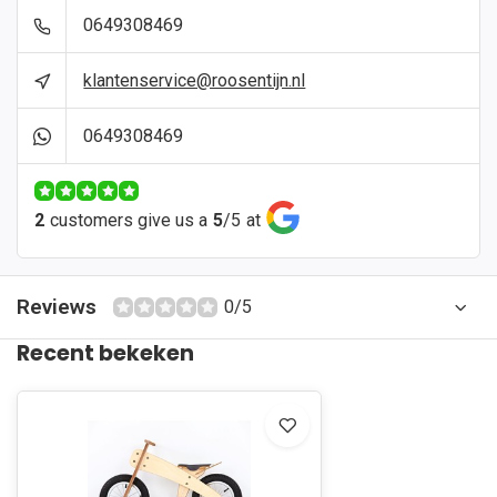
0649308469
klantenservice@roosentijn.nl
0649308469
2
customers give us a
5
/
5
at
Reviews
0/5
Recent bekeken