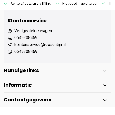
Achteraf betalen via Billink
Niet goed = geld terug
Extr
Klantenservice
Veelgestelde vragen
0649308469
klantenservice@roosentijn.nl
0649308469
Handige links
Informatie
Contactgegevens