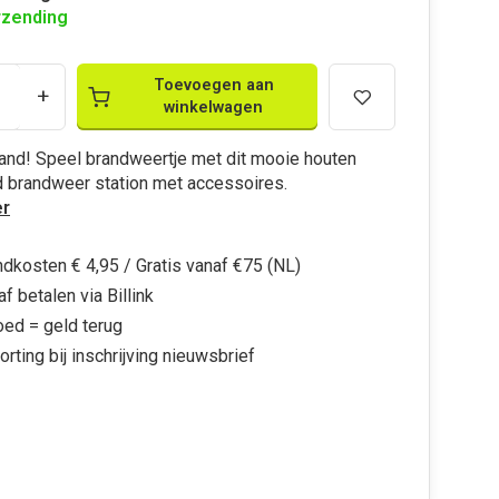
rzending
Toevoegen aan
+
winkelwagen
and! Speel brandweertje met dit mooie houten
 brandweer station met accessoires.
r
dkosten € 4,95 / Gratis vanaf €75 (NL)
f betalen via Billink
oed = geld terug
orting bij inschrijving nieuwsbrief