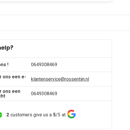
help?
ons !
0649308469
r ons een e-
klantenservice@roosentijn.nl
r ons een
0649308469
cht
2
customers give us a
5
/
5
at