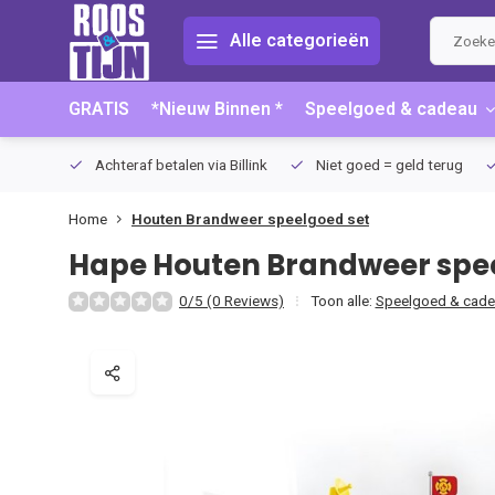
Alle categorieën
GRATIS
*Nieuw Binnen *
Speelgoed & cadeau
75 (NL)
Achteraf betalen via Billink
Niet goed = geld terug
Home
Houten Brandweer speelgoed set
Hape
Houten Brandweer spe
0/5 (0 Reviews)
Toon alle:
Speelgoed & cade