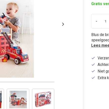
Gratis ve
-
Blus de br
speelgoed
Lees mee
Verzen
Achtera
Niet g
Extra k