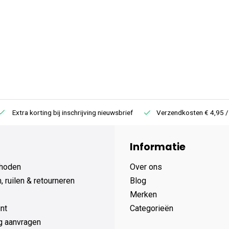
iveaus
nd
eerman ronddraaien als hij naar
lam, brandkraan,
Extra korting bij inschrijving nieuwsbrief
Verzendkosten € 4,95 /
Informatie
en vereist en niet inbegrepen
hoden
Over ons
ent de garagedeur
 ruilen & retourneren
Blog
Merken
nt
Categorieën
g aanvragen