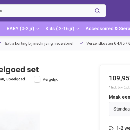
BABY (0-2 jr)
Kids ( 2-16 jr)
Accessoires & Sier
Extra korting bij inschrijving nieuwsbrief
Verzendkosten € 4,95 / G
elgoed set
109,95
au
,
Speelgoed
Vergelijk
* Incl. btw Excl
Maak een
Standaa
1-2 w