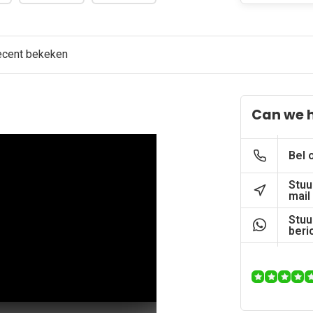
ecent bekeken
Can we 
Bel 
Stuu
mail
Stuu
beri