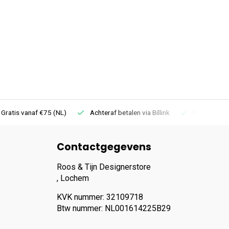
 Gratis vanaf €75 (NL)
Achteraf betalen via Billink
Niet goed =
Contactgegevens
Roos & Tijn Designerstore
, Lochem
KVK nummer: 32109718
Btw nummer: NL001614225B29