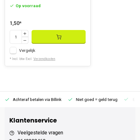
Op voorraad
1,50
*
Vergelijk
* Incl. btw Excl.
Verzendkosten
Achteraf betalen via Billink
Niet goed = geld terug
Extr
Klantenservice
Veelgestelde vragen