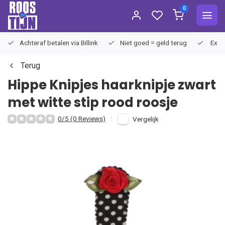
0
Achteraf betalen via Billink
Niet goed = geld terug
Extra
Terug
Hippe Knipjes
haarknipje zwart
met witte stip rood roosje
0/5 (0 Reviews)
Vergelijk