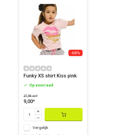
-68%
Funky XS shirt Kiss pink
Op voorraad
27,95
AVP
9,00
*
Vergelijk