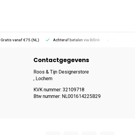
 Gratis vanaf €75 (NL)
Achteraf betalen via Billink
Niet goed =
Contactgegevens
Roos & Tijn Designerstore
, Lochem
KVK nummer: 32109718
Btw nummer: NL001614225B29