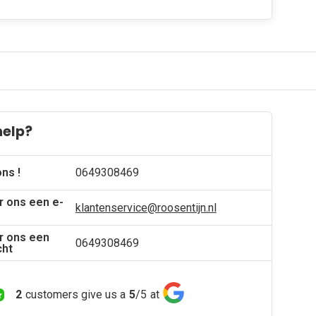
help?
ons !
0649308469
r ons een e-
klantenservice@roosentijn.nl
r ons een
0649308469
cht
2
customers give us a
5
/
5
at