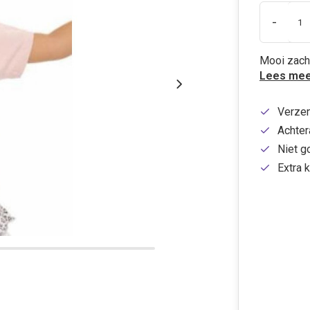
-
Mooi zacht
Lees mee
Verzen
Achtera
Niet g
Extra k