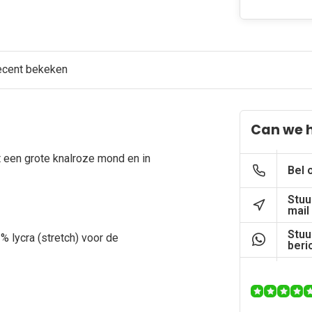
ecent bekeken
Can we 
t een grote knalroze mond en in
Bel 
Stuu
mail
Stuu
% lycra (stretch) voor de
beri