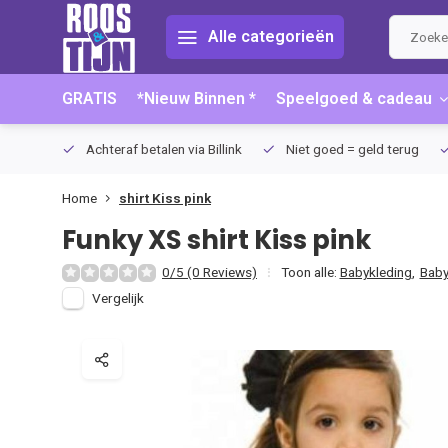
Alle categorieën
GRATIS
*Nieuw Binnen *
Speelgoed & cadeau
75 (NL)
Achteraf betalen via Billink
Niet goed = geld terug
Home
shirt Kiss pink
Funky XS
shirt Kiss pink
0/5 (0 Reviews)
Toon alle:
Babykleding
,
Baby
Vergelijk