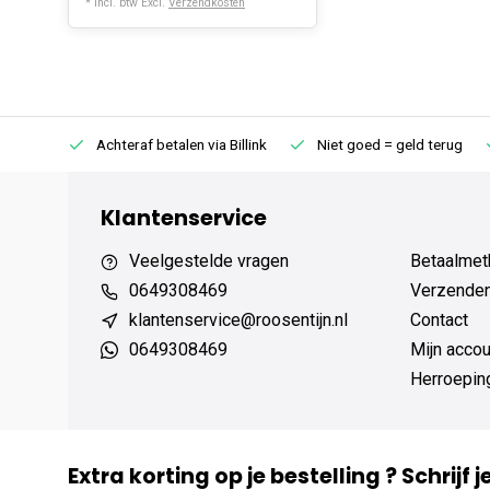
* Incl. btw Excl.
Verzendkosten
75 (NL)
Achteraf betalen via Billink
Niet goed = geld terug
Klantenservice
Veelgestelde vragen
Betaalmet
0649308469
Verzenden,
klantenservice@roosentijn.nl
Contact
0649308469
Mijn accou
Herroepin
Extra korting op je bestelling ? Schrijf 