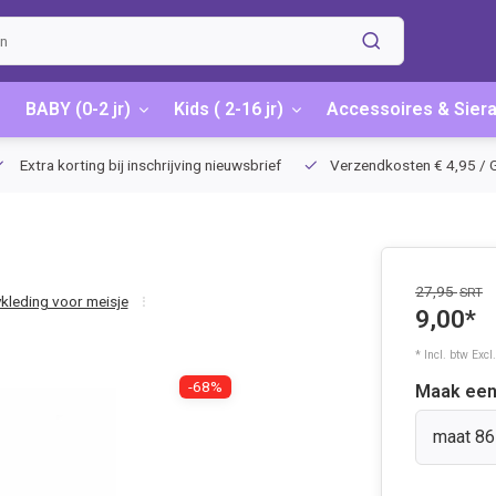
BABY (0-2 jr)
Kids ( 2-16 jr)
Accessoires & Sier
Extra korting bij inschrijving nieuwsbrief
Verzendkosten € 4,95 / G
27,95
SRT
kleding voor meisje
9,00*
* Incl. btw Excl
-68%
Maak een
maat 86