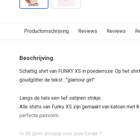
Productomschrijving
Reviews
Reviews
R
Beschrijving
Schattig shirt van FUNKY XS in poederroze. Op het shir
goudglitter de tekst : "glamour girl".
Langs de hals een lief satijnen strikje.
Alle shirts van Funky XS zijn gemaakt van katoen met 8 
perfecte pasvorm.
Is dit geen snoepje voor jouw kindje ?