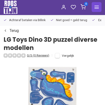
0
Achteraf betalen via Billink
Niet goed = geld terug
Extra
Terug
LG Toys
Dino 3D puzzel diverse
modellen
0/5 (0 Reviews)
Vergelijk