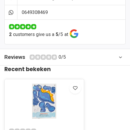
0649308469
2
customers give us a
5
/
5
at
Reviews
0/5
Recent bekeken