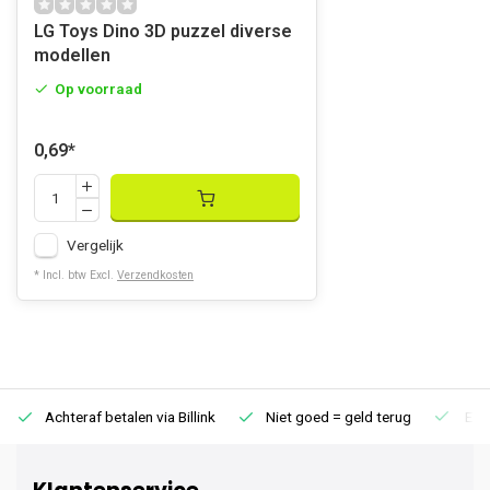
LG Toys Dino 3D puzzel diverse
modellen
Op voorraad
0,69
*
Vergelijk
* Incl. btw Excl.
Verzendkosten
Achteraf betalen via Billink
Niet goed = geld terug
Extr