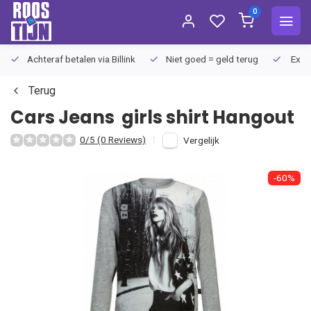
0
Achteraf betalen via Billink
Niet goed = geld terug
Extra
Terug
Cars Jeans
girls shirt Hangout
0/5 (0 Reviews)
Vergelijk
-60%