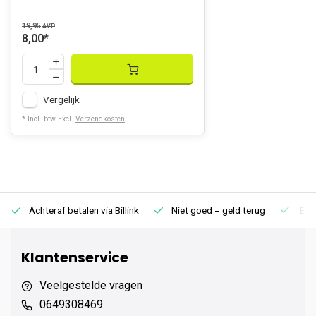
19,95
AVP
8,00
*
Vergelijk
* Incl. btw Excl.
Verzendkosten
Achteraf betalen via Billink
Niet goed = geld terug
Extr
Klantenservice
Veelgestelde vragen
0649308469