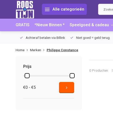
Alle categorieën
GRATIS
*Nieuw Binnen *
Speelgoed & cadeau
75 (NL)
Achteraf betalen via Billink
Niet goed = geld terug
Home
Merken
Philippe Constance
Prijs
0 Producten
€0 - €5