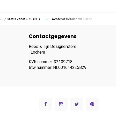
 Gratis vanaf €75 (NL)
Achteraf betalen via Billink
Niet goed =
Contactgegevens
Roos & Tijn Designerstore
, Lochem
KVK nummer: 32109718
Btw nummer: NL001614225B29