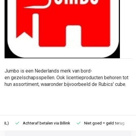
Jumbo is een Nederlands merk van bord-
en gezelschapsspellen. Ook licentieproducten behoren tot
hun assortiment, waaronder bijvoorbeeld de Rubics' cube.
Achteraf betalen via Billink
Niet goed = geld terug
Extr