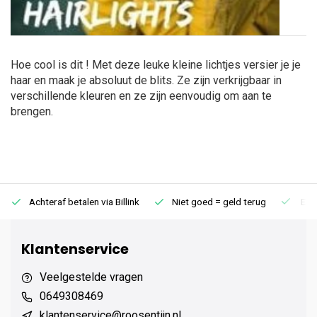
Hoe cool is dit ! Met deze leuke kleine lichtjes versier je je
haar en maak je absoluut de blits. Ze zijn verkrijgbaar in
verschillende kleuren en ze zijn eenvoudig om aan te
brengen.
Achteraf betalen via Billink
Niet goed = geld terug
Extr
Klantenservice
Veelgestelde vragen
0649308469
klantenservice@roosentijn.nl