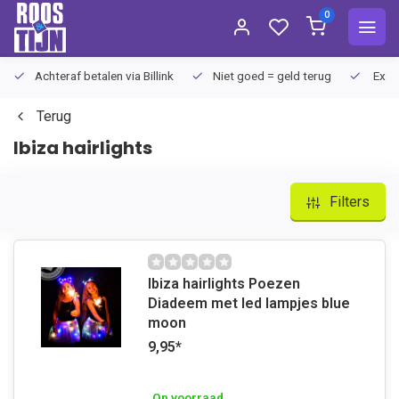
0
Achteraf betalen via Billink
Niet goed = geld terug
Extra
Terug
Ibiza hairlights
Filters
Ibiza hairlights Poezen
Diadeem met led lampjes blue
moon
9,95
*
Op voorraad