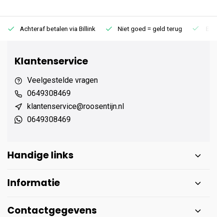
Achteraf betalen via Billink
Niet goed = geld terug
Extr
Klantenservice
Veelgestelde vragen
0649308469
klantenservice@roosentijn.nl
0649308469
Handige links
Informatie
Contactgegevens