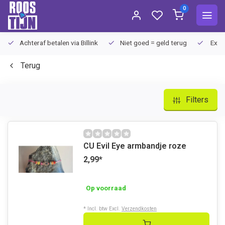
0
Achteraf betalen via Billink
Niet goed = geld terug
Extra
Terug
Filters
CU Evil Eye armbandje roze
2,99
*
Op voorraad
* Incl. btw Excl.
Verzendkosten