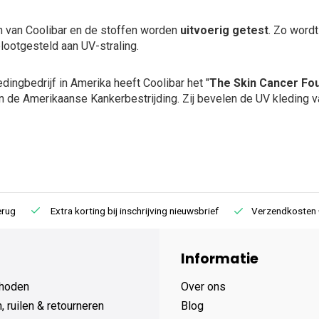
 van Coolibar en de stoffen worden
uitvoerig getest
. Zo wordt
lootgesteld aan UV-straling.
edingbedrijf in Amerika heeft Coolibar het "
The Skin Cancer Fou
 de Amerikaanse Kankerbestrijding. Zij bevelen de UV kleding van
Extra korting bij inschrijving nieuwsbrief
Verzendkosten € 4,95 /
Informatie
hoden
Over ons
 ruilen & retourneren
Blog