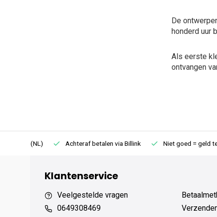
De ontwerpen
honderd uur b
Als eerste kl
ontvangen van
75 (NL)
Achteraf betalen via Billink
Niet goed = geld terug
Klantenservice
Veelgestelde vragen
Betaalmet
0649308469
Verzenden,