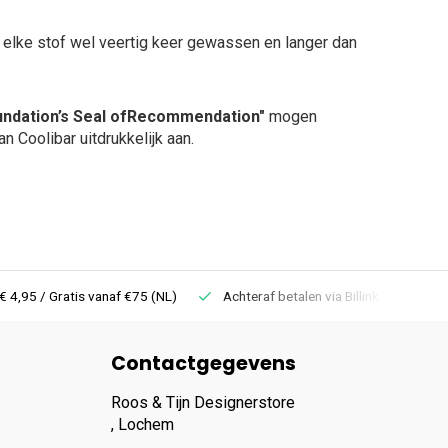
 elke stof wel veertig keer gewassen en langer dan
ndation’s Seal of
Recommendation"
mogen
 Coolibar uitdrukkelijk aan.
 Gratis vanaf €75 (NL)
Achteraf betalen via Billink
Niet goed =
Contactgegevens
Roos & Tijn Designerstore
, Lochem