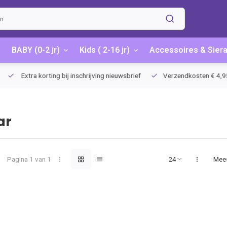
BABY (0-2 jr)
Kids ( 2-16 jr)
Accessoires & Sier
Extra korting bij inschrijving nieuwsbrief
Verzendkosten € 4,95 / G
ar
Pagina 1 van 1
Mee