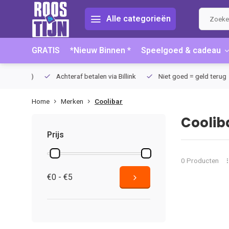
Alle categorieën
GRATIS
*Nieuw Binnen *
Speelgoed & cadeau
75 (NL)
Achteraf betalen via Billink
Niet goed = geld terug
Home
Merken
Coolibar
Coolib
Prijs
0 Producten
€0 - €5