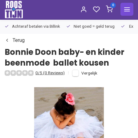
0
Achteraf betalen via Billink
Niet goed = geld terug
Extra
Terug
Bonnie Doon baby- en kinder
beenmode
ballet kousen
0/5 (0 Reviews)
Vergelijk