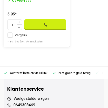
Op voorraad
5,95
*
Vergelijk
* Incl. btw Excl.
Verzendkosten
Achteraf betalen via Billink
Niet goed = geld terug
Extr
Klantenservice
Veelgestelde vragen
0649308469