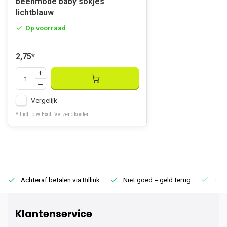
beenmode baby sokjes
lichtblauw
Op voorraad
2,75
*
Vergelijk
* Incl. btw Excl.
Verzendkosten
Achteraf betalen via Billink
Niet goed = geld terug
Extr
Klantenservice