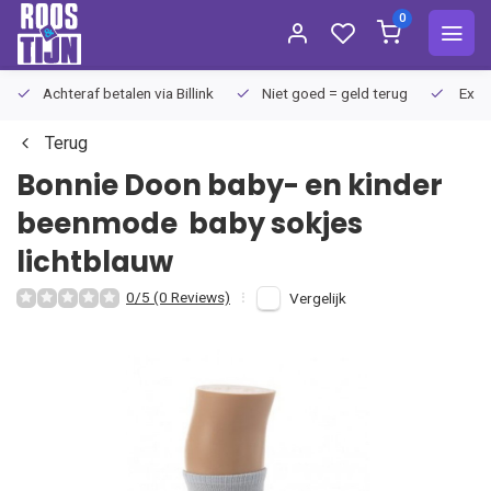
0
Achteraf betalen via Billink
Niet goed = geld terug
Extra
Terug
Bonnie Doon baby- en kinder
beenmode
baby sokjes
lichtblauw
0/5 (0 Reviews)
Vergelijk