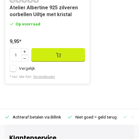
Atelier Albertine 925 zilveren
oorbellen Uiltje met kristal
Op voorraad
9,95
*
Vergelijk
* Incl. btw Excl.
Verzendkosten
Achteraf betalen via Billink
Niet goed = geld terug
Extr
Klantenservice