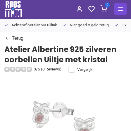
0
Achteraf betalen via Billink
Niet goed = geld terug
Extra
Terug
Atelier Albertine
925 zilveren
oorbellen Uiltje met kristal
0/5 (0 Reviews)
Vergelijk