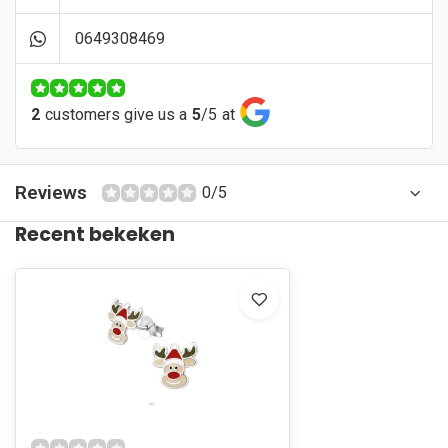
0649308469
2
customers give us a
5
/
5
at
Reviews
0/5
Recent bekeken