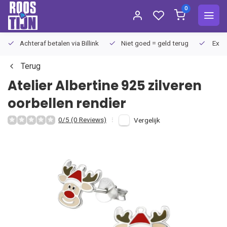
0
Achteraf betalen via Billink
Niet goed = geld terug
Extra
Terug
Atelier Albertine
925 zilveren
oorbellen rendier
0/5 (0 Reviews)
Vergelijk