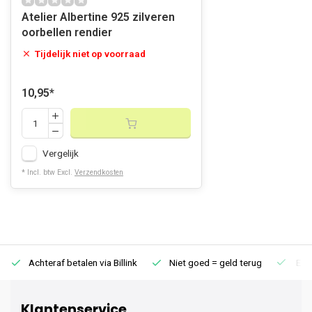
Atelier Albertine 925 zilveren
oorbellen rendier
Tijdelijk niet op voorraad
10,95
*
Vergelijk
* Incl. btw Excl.
Verzendkosten
Achteraf betalen via Billink
Niet goed = geld terug
Extr
Klantenservice