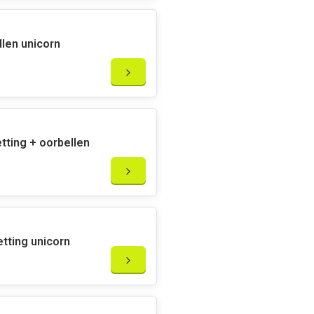
llen unicorn
etting + oorbellen
etting unicorn