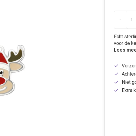
-
Echt sterl
voor de ke
Lees mee
Verzen
Achtera
Niet g
Extra k