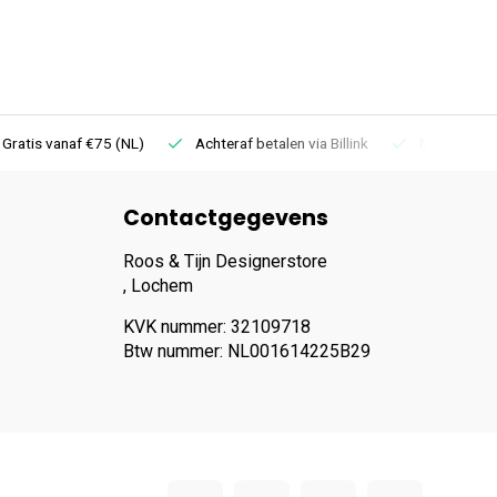
 Gratis vanaf €75 (NL)
Achteraf betalen via Billink
Niet goed =
Contactgegevens
Roos & Tijn Designerstore
, Lochem
KVK nummer: 32109718
Btw nummer: NL001614225B29