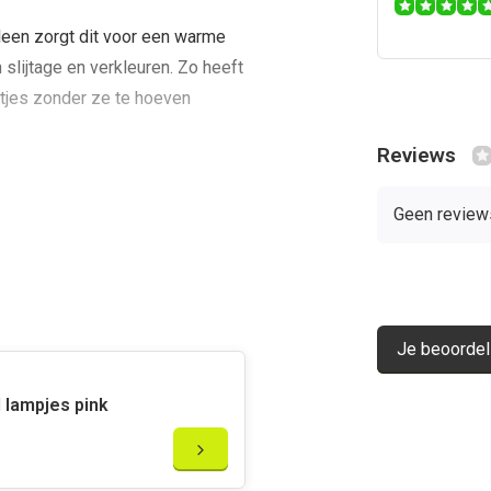
lleen zorgt dit voor een warme
 slijtage en verkleuren. Zo heeft
etjes zonder ze te hoeven
Reviews
Geen review
et bijbehorende
oorbellen
uper mooi cadeau voor je
Je beoordel
d lampjes pink