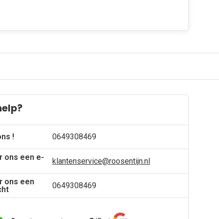
help?
ons !
0649308469
r ons een e-
klantenservice@roosentijn.nl
r ons een
0649308469
cht