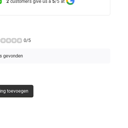
2
customers give us a
5
/
5
at
0/5
s gevonden
ing toevoegen