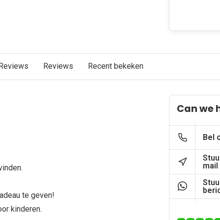
Reviews
Reviews
Recent bekeken
Can we 
Bel 
Stuu
mail
vinden.
Stuu
beri
 cadeau te geven!
voor kinderen.