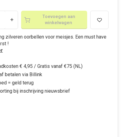
Toevoegen aan
+
winkelwagen
ing zilveren oorbellen voor meisjes. Een must have
rst !
r
dkosten € 4,95 / Gratis vanaf €75 (NL)
f betalen via Billink
oed = geld terug
orting bij inschrijving nieuwsbrief