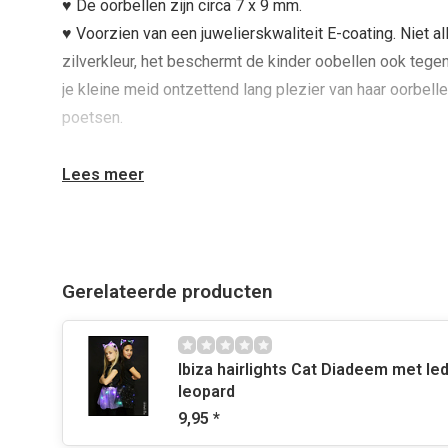
♥ De oorbellen zijn circa 7 x 9 mm.
♥ Voorzien van een juwelierskwaliteit E-coating. Niet a
zilverkleur, het beschermt de kinder oobellen ook tegen
je kleine meid ontzettend lang plezier van haar oorbell
poetsen.
Lees meer
Deze 925 zilveren kinderoorbellen worden geleverd m
achterkantjes
van zilver.
Echt 925 zilveren
Gerelateerde producten
rendier oorbellen
zijn gewoon een s
dochter of kleindochter !
Ibiza hairlights Cat Diadeem met le
leopard
9,95
*