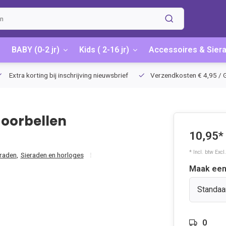
BABY (0-2 jr)
Kids ( 2-16 jr)
Accessoires & Sier
Extra korting bij inschrijving nieuwsbrief
Verzendkosten € 4,95 / G
 oorbellen
10,95*
* Incl. btw Excl
eraden
,
Sieraden en horloges
Maak een
Standaa
0