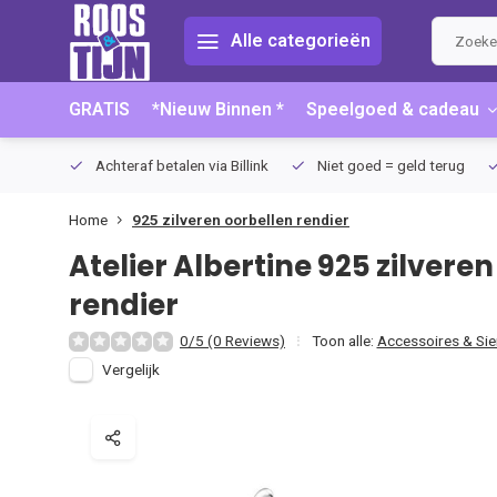
Alle categorieën
GRATIS
*Nieuw Binnen *
Speelgoed & cadeau
75 (NL)
Achteraf betalen via Billink
Niet goed = geld terug
Home
925 zilveren oorbellen rendier
Atelier Albertine
925 zilveren
rendier
0/5 (0 Reviews)
Toon alle:
Accessoires & Si
Vergelijk