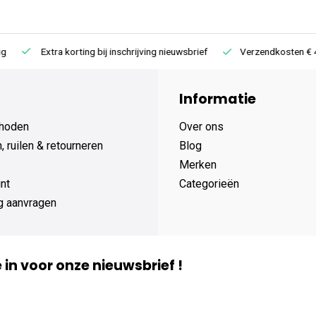
Extra korting bij inschrijving nieuwsbrief
Verzendkosten € 4,95 /
Informatie
hoden
Over ons
 ruilen & retourneren
Blog
Merken
nt
Categorieën
g aanvragen
je in voor onze nieuwsbrief !