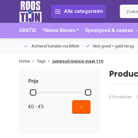
Alle categorieën
GRATIS
*Nieuw Binnen *
Speelgoed & cadeau
75 (NL)
Achteraf betalen via Billink
Niet goed = geld terug
Home
Tags
jumpsuit meisje maat 110
Produc
Prijs
0 Producten
€0 - €5