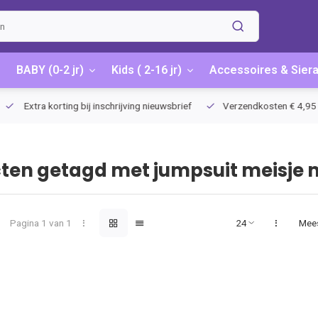
BABY (0-2 jr)
Kids ( 2-16 jr)
Accessoires & Sier
Extra korting bij inschrijving nieuwsbrief
Verzendkosten € 4,95 / G
ten getagd met jumpsuit meisje m
Pagina 1 van 1
Mee