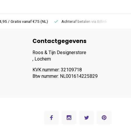
 Gratis vanaf €75 (NL)
Achteraf betalen via Billink
Niet goed =
Contactgegevens
Roos & Tijn Designerstore
, Lochem
KVK nummer: 32109718
Btw nummer: NL001614225B29