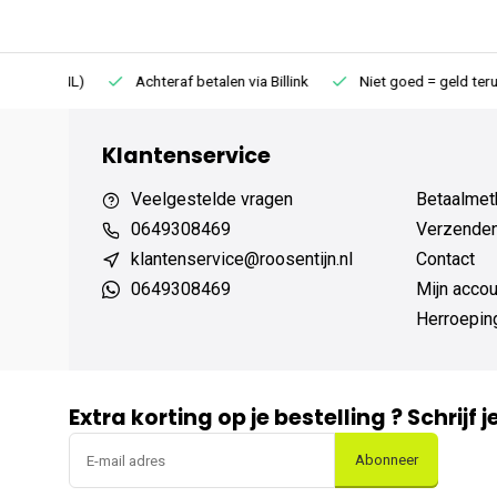
75 (NL)
Achteraf betalen via Billink
Niet goed = geld terug
Klantenservice
Veelgestelde vragen
Betaalmet
0649308469
Verzenden,
klantenservice@roosentijn.nl
Contact
0649308469
Mijn accou
Herroepin
Extra korting op je bestelling ? Schrijf 
Abonneer