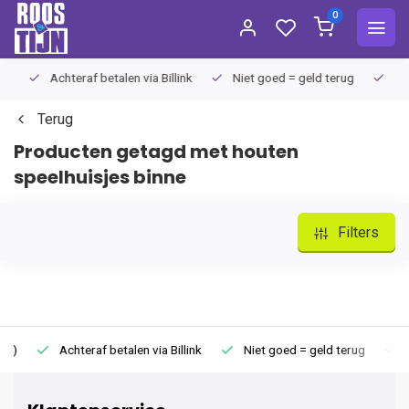
0
Achteraf betalen via Billink
Niet goed = geld terug
Extra
Terug
Producten getagd met houten
speelhuisjes binne
Filters
Achteraf betalen via Billink
Niet goed = geld terug
Extr