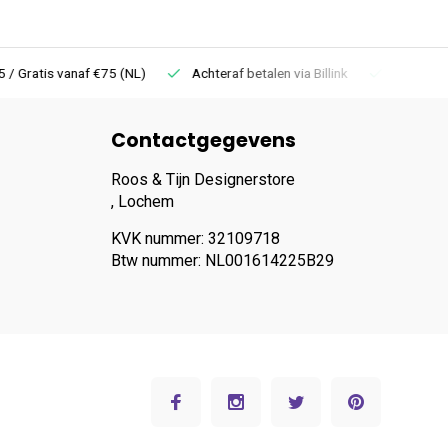
 Gratis vanaf €75 (NL)
Achteraf betalen via Billink
Niet goed =
Contactgegevens
Roos & Tijn Designerstore
, Lochem
KVK nummer: 32109718
Btw nummer: NL001614225B29