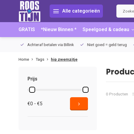
Alle categorieën
GRATIS
*Nieuw Binnen *
Speelgoed & cadeau
75 (NL)
Achteraf betalen via Billink
Niet goed = geld terug
Home
Tags
hip zwemzitje
Produc
Prijs
0 Producten
€0 - €5