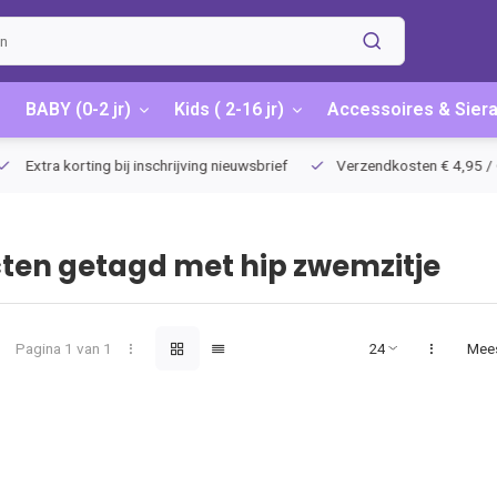
BABY (0-2 jr)
Kids ( 2-16 jr)
Accessoires & Sier
Extra korting bij inschrijving nieuwsbrief
Verzendkosten € 4,95 / G
ten getagd met hip zwemzitje
Pagina 1 van 1
Mee