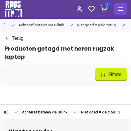
0
Achteraf betalen via Billink
Niet goed = geld terug
Extra
Terug
Producten getagd met heren rugzak
laptop
Filters
Achteraf betalen via Billink
Niet goed = geld terug
Extr