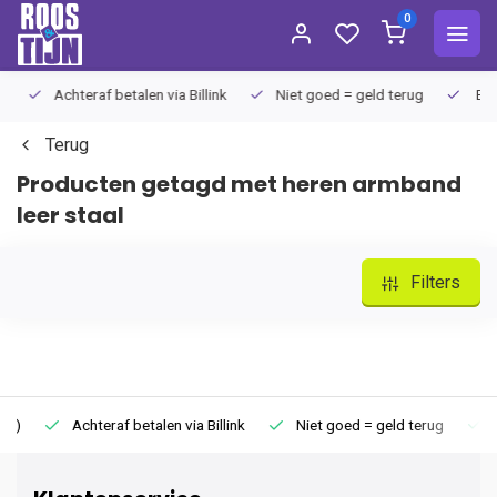
0
Achteraf betalen via Billink
Niet goed = geld terug
Extra
Terug
Producten getagd met heren armband
leer staal
Filters
Achteraf betalen via Billink
Niet goed = geld terug
Extr