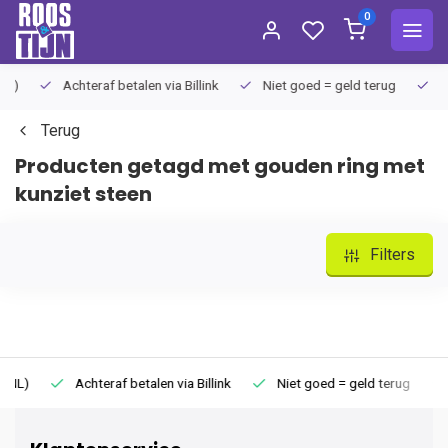
0
Achteraf betalen via Billink
Niet goed = geld terug
Extra
Terug
Producten getagd met gouden ring met
kunziet steen
Filters
Achteraf betalen via Billink
Niet goed = geld terug
Extr