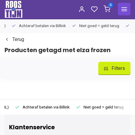
0
Achteraf betalen via Billink
Niet goed = geld terug
Extra
Terug
Producten getagd met elza frozen
Filters
Achteraf betalen via Billink
Niet goed = geld terug
Extr
Klantenservice