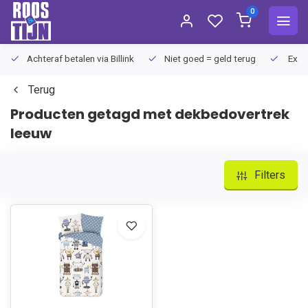
0
Achteraf betalen via Billink
Niet goed = geld terug
Extra
Terug
Producten getagd met dekbedovertrek
leeuw
Filters