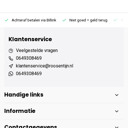
Achteraf betalen via Billink
Niet goed = geld terug
Extr
Klantenservice
Veelgestelde vragen
0649308469
klantenservice@roosentijn.nl
0649308469
Handige links
Informatie
Contactgegevens