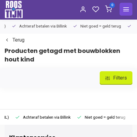
0
Achteraf betalen via Billink
Niet goed = geld terug
Extra
Terug
Producten getagd met bouwblokken
hout kind
Filters
Achteraf betalen via Billink
Niet goed = geld terug
Extr