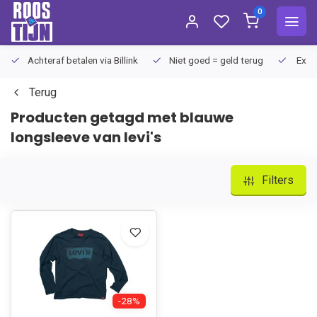
0
Achteraf betalen via Billink
Niet goed = geld terug
Extra
Terug
Producten getagd met blauwe
longsleeve van levi's
Filters
-28%