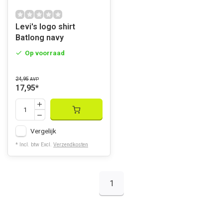
Levi's logo shirt
Batlong navy
Op voorraad
24,95
AVP
17,95
*
Vergelijk
* Incl. btw Excl.
Verzendkosten
1