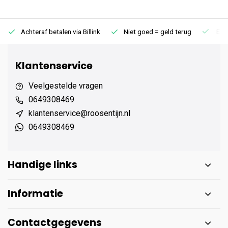
Achteraf betalen via Billink
Niet goed = geld terug
Extr
Klantenservice
Veelgestelde vragen
0649308469
klantenservice@roosentijn.nl
0649308469
Handige links
Informatie
Contactgegevens