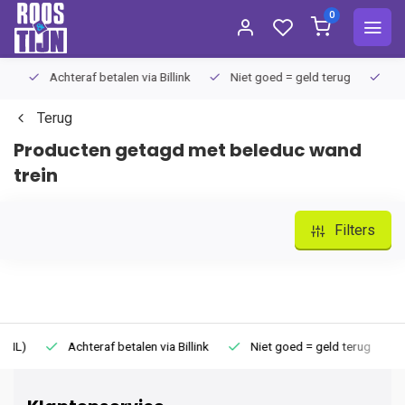
0
Achteraf betalen via Billink
Niet goed = geld terug
Extra
Terug
Producten getagd met beleduc wand
trein
Filters
Achteraf betalen via Billink
Niet goed = geld terug
Extr